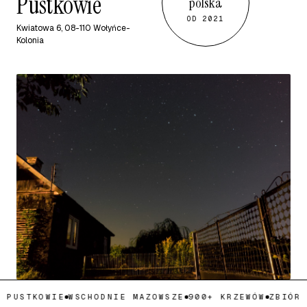
Pustkowie
polska
OD 2021
Kwiatowa 6, 08-110 Wołyńce-
Kolonia
 PUSTKOWIE
WSCHODNIE MAZOWSZE
900+ KRZEWÓW
ZBIÓR 