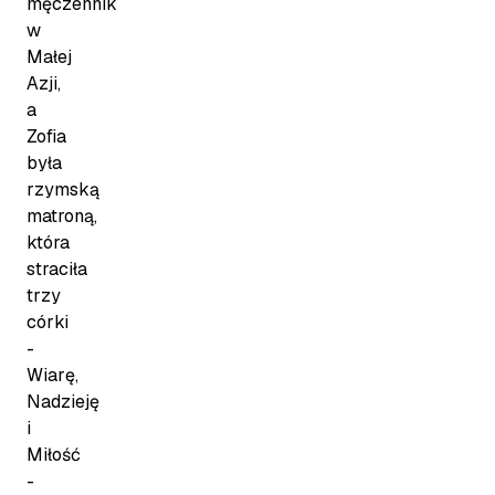
męczennik
w
Małej
Azji,
a
Zofia
była
rzymską
matroną,
która
straciła
trzy
córki
-
Wiarę,
Nadzieję
i
Miłość
-