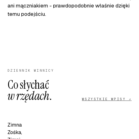
ani mączniakiem - prawdopodobnie właśnie dzięki
temu podejściu.
DZIENNIK WINNICY
Co słychać
w rzędach
.
WSZYSTKIE WPISY ↗
Zimna
Zośka,