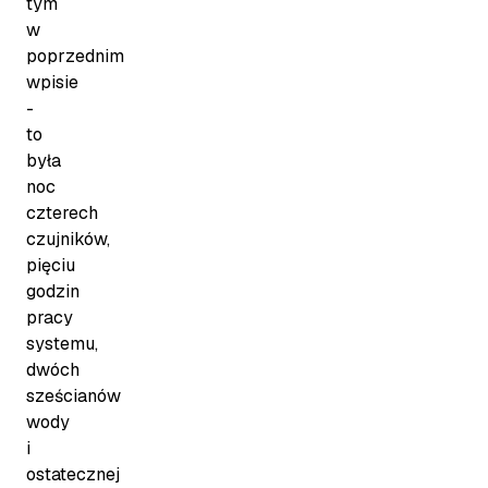
tym
w
poprzednim
wpisie
-
to
była
noc
czterech
czujników,
pięciu
godzin
pracy
systemu,
dwóch
sześcianów
wody
i
ostatecznej