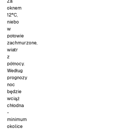
Za
oknem
12°C,
niebo
w
połowie
zachmurzone,
wiatr
z
północy.
Według
prognozy
noc
będzie
wciąż
chłodna
-
minimum
okolice