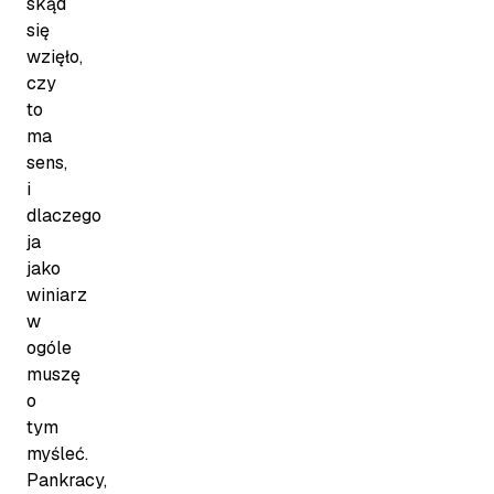
skąd
się
wzięło,
czy
to
ma
sens,
i
dlaczego
ja
jako
winiarz
w
ogóle
muszę
o
tym
myśleć.
Pankracy,