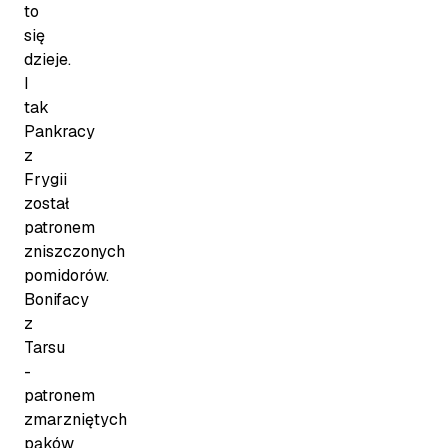
to
się
dzieje.
I
tak
Pankracy
z
Frygii
został
patronem
zniszczonych
pomidorów.
Bonifacy
z
Tarsu
-
patronem
zmarzniętych
pąków