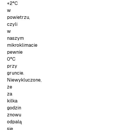
+2°C
w
powietrzu,
czyli
w
naszym
mikroklimacie
pewnie
0°C
przy
gruncie.
Niewykluczone,
że
za
kilka
godzin
znowu
odpalą
się