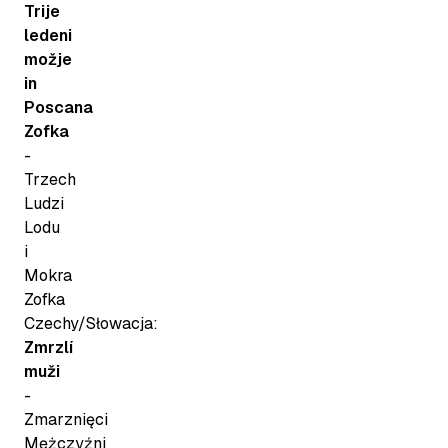
Trije
ledeni
možje
in
Poscana
Zofka
-
Trzech
Ludzi
Lodu
i
Mokra
Zofka
Czechy/Słowacja:
Zmrzlí
muži
-
Zmarznięci
Mężczyźni