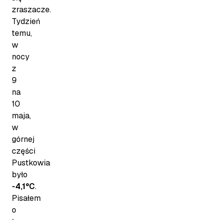
zraszacze.
Tydzień
temu,
w
nocy
z
9
na
10
maja,
w
górnej
części
Pustkowia
było
-4,1°C
.
Pisałem
o