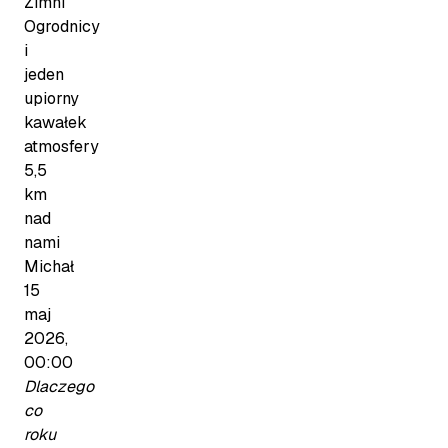
Zimni
Ogrodnicy
i
jeden
upiorny
kawałek
atmosfery
5,5
km
nad
nami
Michał
15
maj
2026,
00:00
Dlaczego
co
roku