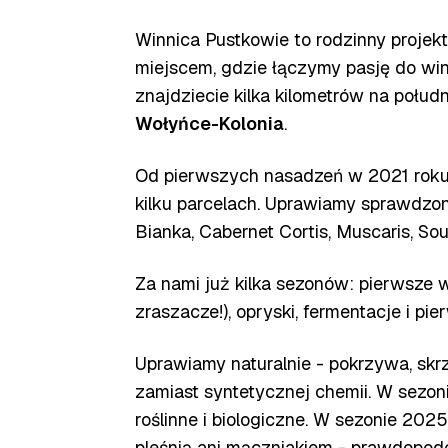
Winnica Pustkowie to rodzinny projekt,
miejscem, gdzie łączymy pasję do wi
znajdziecie kilka kilometrów na połu
Wołyńce-Kolonia
.
Od pierwszych nasadzeń w 2021 roku 
kilku parcelach. Uprawiamy sprawdzon
Bianka, Cabernet Cortis, Muscaris, Sou
Za nami już kilka sezonów: pierwsze 
zraszacze!), opryski, fermentacje i pi
Uprawiamy naturalnie - pokrzywa, skrzy
zamiast syntetycznej chemii. W sezon
roślinne i biologiczne. W sezonie 20
pleśnią ani mączniakiem - prawdopodo