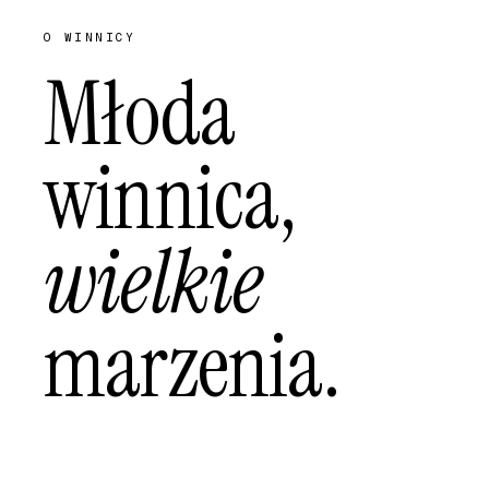
O WINNICY
Młoda
winnica,
wielkie
marzenia.