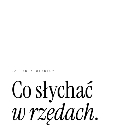
DZIENNIK WINNICY
Co słychać
w rzędach
.