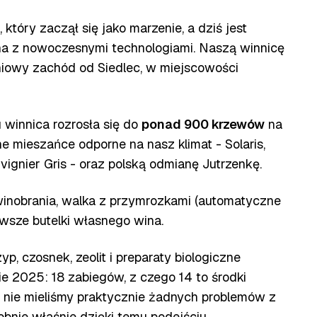
 który zaczął się jako marzenie, a dziś jest
na z nowoczesnymi technologiami. Naszą winnicę
dniowy zachód od Siedlec, w miejscowości
winnica rozrosła się do
ponad 900 krzewów
na
e mieszańce odporne na nasz klimat - Solaris,
vignier Gris - oraz polską odmianę Jutrzenkę.
winobrania, walka z przymrozkami (automatyczne
erwsze butelki własnego wina.
p, czosnek, zeolit i preparaty biologiczne
ie 2025: 18 zabiegów, z czego 14 to środki
25 nie mieliśmy praktycznie żadnych problemów z
bnie właśnie dzięki temu podejściu.