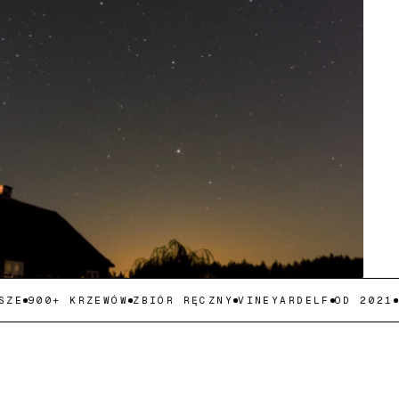
E
900+ KRZEWÓW
ZBIÓR RĘCZNY
VINEYARDELF
OD 2021