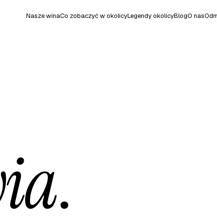
Nasze wina
Co zobaczyć w okolicy
Legendy okolicy
Blog
O nas
Odm
wia
.