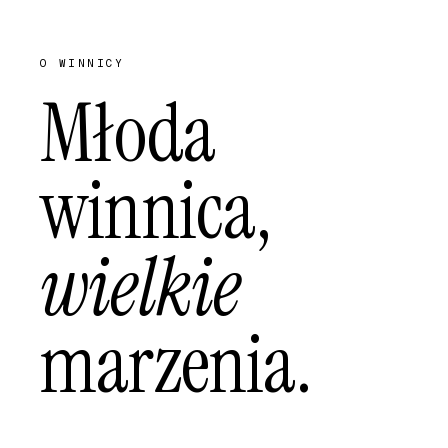
O WINNICY
Młoda
winnica,
wielkie
marzenia.