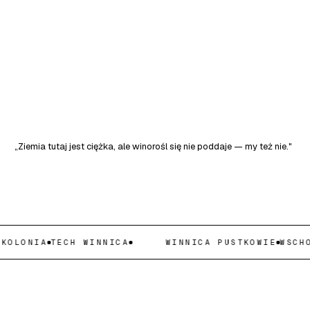
„Ziemia tutaj jest ciężka, ale winorośl się nie poddaje — my też nie."
ONIA
TECH WINNICA
WINNICA PUSTKOWIE
WSCHODNI