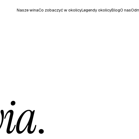
Nasze wina
Co zobaczyć w okolicy
Legendy okolicy
Blog
O nas
Odm
wia
.