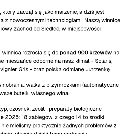
 który zaczął się jako marzenie, a dziś jest
na z nowoczesnymi technologiami. Naszą winnicę
dniowy zachód od Siedlec, w miejscowości
winnica rozrosła się do
ponad 900 krzewów
na
e mieszańce odporne na nasz klimat - Solaris,
vignier Gris - oraz polską odmianę Jutrzenkę.
winobrania, walka z przymrozkami (automatyczne
erwsze butelki własnego wina.
p, czosnek, zeolit i preparaty biologiczne
ie 2025: 18 zabiegów, z czego 14 to środki
25 nie mieliśmy praktycznie żadnych problemów z
bnie właśnie dzięki temu podejściu.