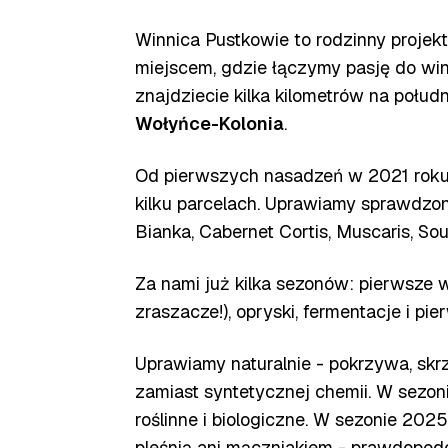
Winnica Pustkowie to rodzinny projekt,
miejscem, gdzie łączymy pasję do wi
znajdziecie kilka kilometrów na połu
Wołyńce-Kolonia
.
Od pierwszych nasadzeń w 2021 roku 
kilku parcelach. Uprawiamy sprawdzon
Bianka, Cabernet Cortis, Muscaris, Sou
Za nami już kilka sezonów: pierwsze 
zraszacze!), opryski, fermentacje i pi
Uprawiamy naturalnie - pokrzywa, skrzy
zamiast syntetycznej chemii. W sezon
roślinne i biologiczne. W sezonie 20
pleśnią ani mączniakiem - prawdopodo