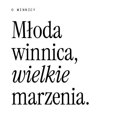
O WINNICY
Młoda
winnica,
wielkie
marzenia.