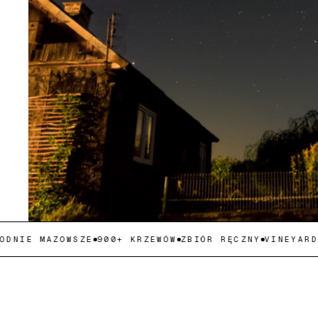
IE MAZOWSZE
900+ KRZEWÓW
ZBIÓR RĘCZNY
VINEYARDELF