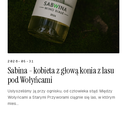
2026-05-31
Sabina - kobieta z głową konia z lasu
pod Wołyńcami
Usłyszeliśmy ją przy ognisku, od człowieka stąd. Między
Wołyńcami a Starymi Przyworami ciągnie się las, w którym
mies...