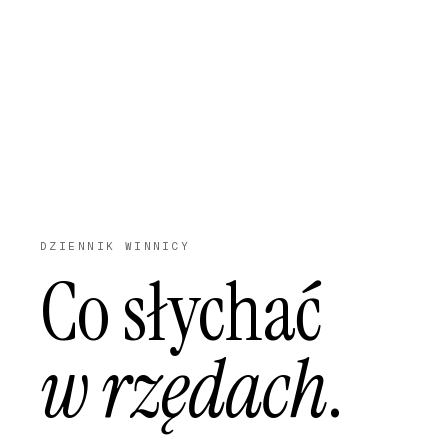
DZIENNIK WINNICY
Co słychać
w rzędach
.