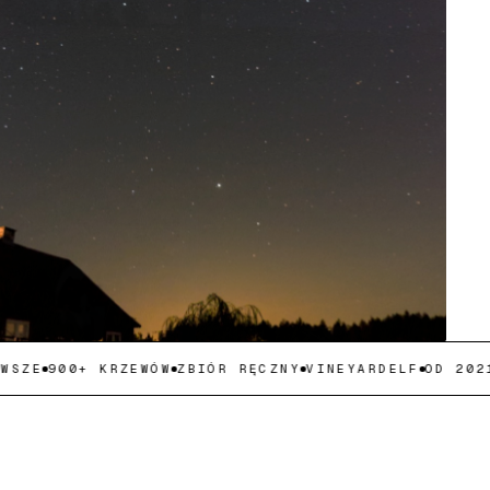
E
900+ KRZEWÓW
ZBIÓR RĘCZNY
VINEYARDELF
OD 2021