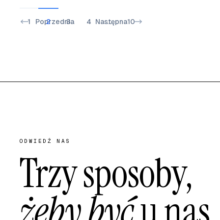
1
Poprzednia
2
3
4
Następna
…
10
ODWIEDŹ NAS
Trzy sposoby,
żeby być
u nas.