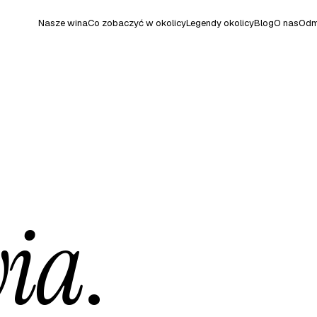
Nasze wina
Co zobaczyć w okolicy
Legendy okolicy
Blog
O nas
Odm
wia
.