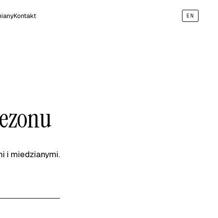
iany
Kontakt
EN
sezonu
 i miedzianymi.