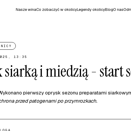
Nasze wina
Co zobaczyć w okolicy
Legendy okolicy
Blog
O nas
Odm
NNICY
025, 13:35
 siarką i miedzią - start 
ykonano pierwszy oprysk sezonu preparatami siarkowymi
hrona przed patogenami po przymrozkach.
LOGA